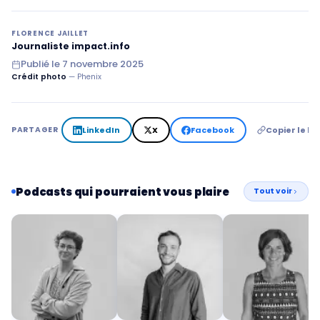
FLORENCE JAILLET
Journaliste impact.info
Publié le
7 novembre 2025
Crédit photo
— Phenix
LinkedIn
X
Facebook
Copier le lie
PARTAGER
Podcasts qui pourraient vous plaire
Tout voir