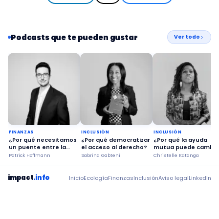
Podcasts que te pueden gustar
Ver todo
FINANZAS
INCLUSIÓN
INCLUSIÓN
¿Por qué necesitamos
¿Por qué democratizar
¿Por qué la ayuda
un puente entre la
el acceso al derecho?
mutua puede cambia
sociedad y el sector
trayectorias?
Patrick Hoffmann
Sabrina Gabteni
Christelle Katanga
privado?
impact
.info
Inicio
Ecología
Finanzas
Inclusión
Aviso legal
LinkedIn