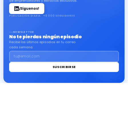
de emprendedores y extractos exclusivos.
¡Síguenos!
PUBLICACIÓN DIARIA · +5 000 SEGUIDORES
NEWSLETTER
No te pierdas ningún episodio
Recibe los últimos episodios en tu correo
cada semana.
tu@email.com
SUSCRIBIRSE
impact
.info
Inicio
Ecología
Finanzas
Inclusión
Aviso legal
LinkedIn