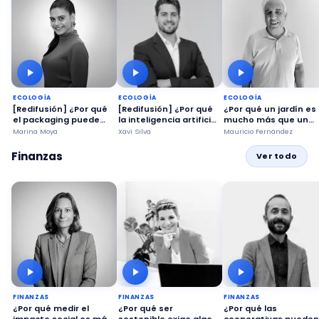
ECOLOGÍA
ECOLOGÍA
ECOLOGÍA
[Redifusión] ¿Por qué
[Redifusión] ¿Por qué
¿Por qué un jardín es
el packaging puede
la inteligencia artificial
mucho más que un
convertirse en una
puede ayudar a los
espacio bonito?
Marina Moya
Xavi Silva
Mauricio Fernández
herramienta de
agricultores a tomar
impacto social?
mejores decisiones?
Finanzas
Ver todo
FINANZAS
FINANZAS
FINANZAS
¿Por qué medir el
¿Por qué ser
¿Por qué las