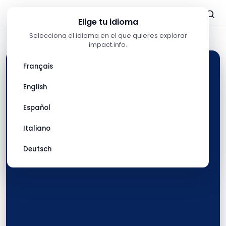
Escuchar
Escuchar
Escuchar
Escuchar
Escuchar
ahora
ahora
ahora
ahora
ahora
Elige tu idioma
Selecciona el idioma en el que quieres explorar
impact.info.
Français
English
Español
Italiano
Deutsch