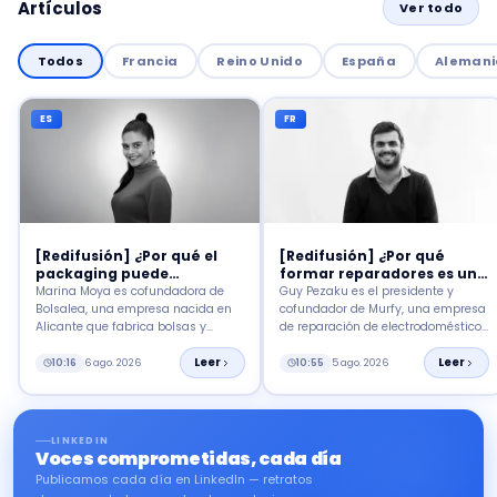
Artículos
Ver todo
Todos
Francia
Reino Unido
España
Alemani
ES
FR
[Redifusión] ¿Por qué el
[Redifusión] ¿Por qué
packaging puede
formar reparadores es un
convertirse en una
desafío estratégico?
Marina Moya es cofundadora de
Guy Pezaku es el presidente y
herramienta de impacto
Bolsalea, una empresa nacida en
cofundador de Murfy, una empresa
social?
Alicante que fabrica bolsas y
de reparación de electrodomésticos
embalajes reciclables con empleo
lanzada en 2018. Hoy también se
inclusivo.
Leer
dedica a la instalación y
Leer
10:16
6 ago. 2026
10:55
5 ago. 2026
mantenimiento de paneles
fotovoltaicos, así como de sistemas
de calefacción tipo bomba de calor.
LINKEDIN
Voces comprometidas, cada día
Publicamos cada día en LinkedIn — retratos