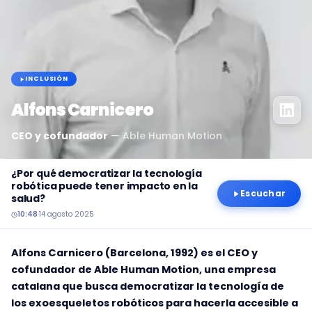
INCLUSIÓN
Alfons Carnicero
CEO y cofundador
—
Able Human Motion
¿Por qué democratizar la tecnología
robótica puede tener impacto en la
Escuchar
salud?
10:48
·
14 agosto 2025
Alfons Carnicero (Barcelona, 1992) es el CEO y
cofundador de Able Human Motion, una empresa
catalana que busca democratizar la tecnología de
los exoesqueletos robóticos para hacerla accesible a