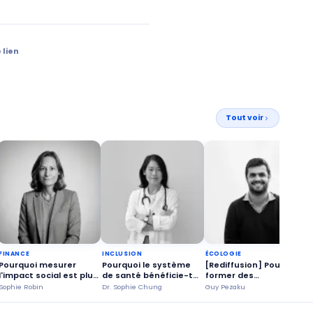
 lien
Tout voir
FINANCE
INCLUSION
ÉCOLOGIE
Pourquoi mesurer
Pourquoi le système
[Rediffusion] Pourquoi
l'impact social est plus
de santé bénéficie-t-il
former des
urgent que jamais ?
de patients heureux ?
réparateurs est un
l
Sophie Robin
Dr. Sophie Chung
Guy Pezaku
V
enjeu stratégique ?