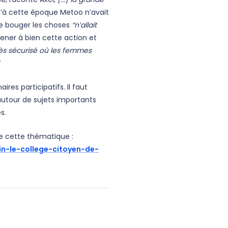
 qu’à cette époque Metoo n’avait
ire bouger les choses
“n’allait
 mener à bien cette action et
rès sécurisé où les femmes
res participatifs. Il faut
autour de sujets importants
es.
e cette thématique :
n-le-college-citoyen-de-