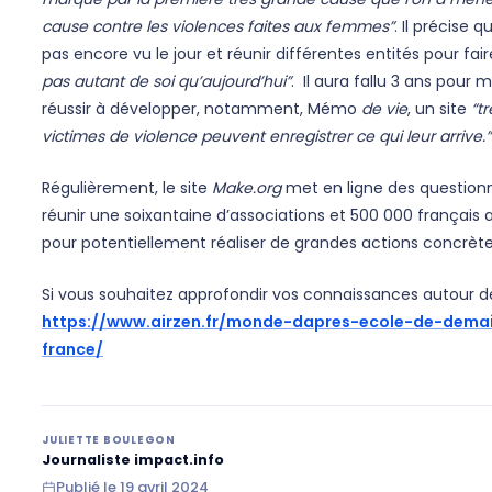
cause contre les violences faites aux femmes”
. Il précise
pas encore vu le jour et réunir différentes entités pour fa
pas autant de soi qu’aujourd’hui”
. Il aura fallu 3 ans pour
réussir à développer, notamment, Mémo
de vie
, un site
“t
victimes de violence peuvent enregistrer ce qui leur arrive.”
Régulièrement, le site
Make.org
met en ligne des questionnai
réunir une soixantaine d’associations et 500 000 français 
pour potentiellement réaliser de grandes actions concrèt
Si vous souhaitez approfondir vos connaissances autour d
https://www.airzen.fr/monde-dapres-ecole-de-demai
france/
JULIETTE BOULEGON
Journaliste impact.info
Publié le
19 avril 2024