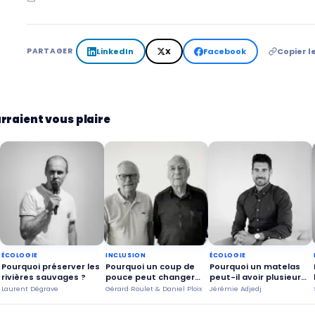
LinkedIn
X
Facebook
Copier le
PARTAGER
rraient vous plaire
ÉCOLOGIE
INCLUSION
ÉCOLOGIE
Pourquoi préserver les
Pourquoi un coup de
Pourquoi un matelas
rivières sauvages ?
pouce peut changer
peut-il avoir plusieurs
des trajectoires de
vies ?
Laurent Dégrave
Gérard Roulet & Daniel Ploix
Jérémie Adjedj
vie ?