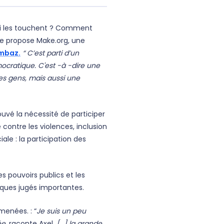
ui les touchent ? Comment
 que propose Make.org, une
ombaz.
“ C’est parti d’un
mocratique. C'est -à -dire une
es gens, mais aussi une
uvé la nécessité de participer
contre les violences, inclusion
le : la participation des
les pouvoirs publics et les
iques jugés importantes.
menées. : “
Je suis un peu
ée,
raconte Axel,
[...] la grande