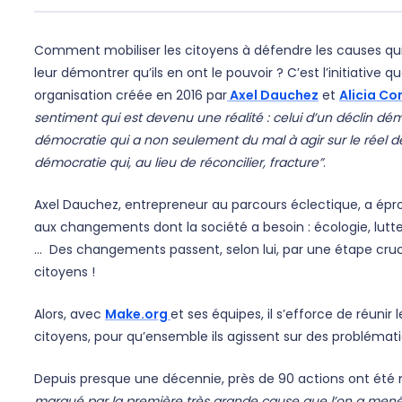
Comment mobiliser les citoyens à défendre les causes q
leur démontrer qu’ils en ont le pouvoir ? C’est l’initiative
organisation créée en 2016 par
Axel Dauchez
et
Alicia C
sentiment qui est devenu une réalité : celui d’un déclin dé
démocratie qui a non seulement du mal à agir sur le réel d
démocratie qui, au lieu de réconcilier, fracture”
.
Axel Dauchez, entrepreneur au parcours éclectique, a épro
aux changements dont la société a besoin : écologie, lutte 
… Des changements passent, selon lui, par une étape crucia
citoyens !
Alors, avec
Make.org
et ses équipes, il s’efforce de réunir 
citoyens, pour qu’ensemble ils agissent sur des problémat
Depuis presque une décennie, près de 90 actions ont été 
marqué par la première très grande cause que l’on a men