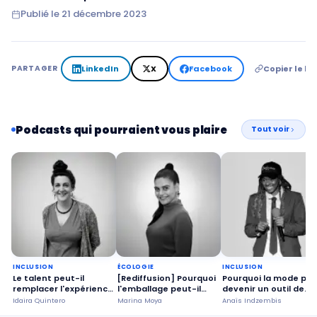
Publié le
21 décembre 2023
LinkedIn
X
Facebook
Copier le lie
PARTAGER
Podcasts qui pourraient vous plaire
Tout voir
INCLUSION
ÉCOLOGIE
INCLUSION
Le talent peut-il
[Rediffusion] Pourquoi
Pourquoi la mode pe
remplacer l'expérience
l'emballage peut-il
devenir un outil de
sur le marché du
devenir un outil
confiance en soi ?
Idaira Quintero
Marina Moya
Anaïs Indzembis
travail ?
d'impact social ?