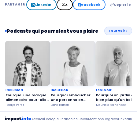
LinkedIn
X
Facebook
Copier le lie
PARTAGER
Podcasts qui pourraient vous plaire
Tout voir
INCLUSION
INCLUSION
ÉCOLOGIE
Pourquoi une marque
Pourquoi embaucher
Pourquoi un jardin es
alimentaire peut-elle
une personne en
bien plus qu'un bel
croître sans trahir ses
situation de
espace ?
Pelayo Pérez
Jane Hatton
Mauricio Fernández
valeurs ?
handicap ?
impact
.info
Accueil
Écologie
Finance
Inclusion
Mentions légales
LinkedIn