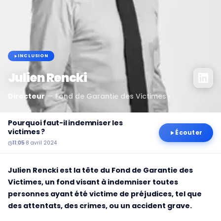
INCLUSION
Julien Rencki
Directeur
—
Fond de Garantie des Victimes
Pourquoi faut-il indemniser les
victimes ?
Écouter
11:05
·
8 avril 2024
Julien Rencki est la tête du Fond de Garantie des
Victimes, un fond visant à indemniser toutes
personnes ayant été victime de préjudices, tel que
des attentats, des crimes, ou un accident grave.