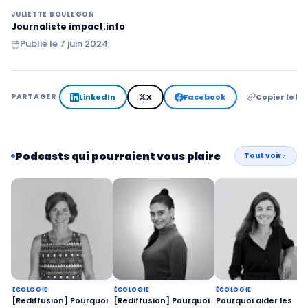
JULIETTE BOULEGON
Journaliste impact.info
Publié le
7 juin 2024
LinkedIn
X
Facebook
Copier le lie
PARTAGER
Podcasts qui pourraient vous plaire
Tout voir
ÉCOLOGIE
ÉCOLOGIE
ÉCOLOGIE
[Rediffusion] Pourquoi
[Rediffusion] Pourquoi
Pourquoi aider les