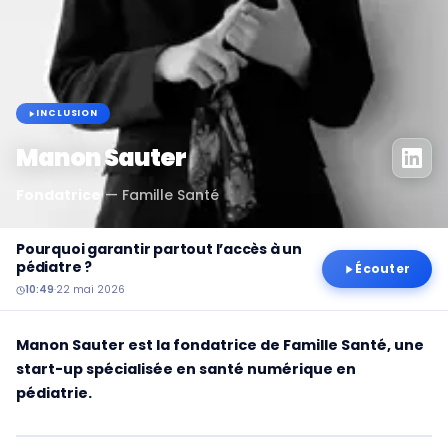
INCLUSION
Manon Sauter
Fondatrice
—
Famille Santé
Pourquoi garantir partout l’accès à un
pédiatre ?
Écouter
10:49
·
22 mai 2026
Manon Sauter est la fondatrice de Famille Santé, une
start-up spécialisée en santé numérique en
pédiatrie.