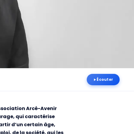
Écouter
association Arcé-Avenir
urage, qui caractérise
tir d’un certain âge,
loi, de la société, qui les