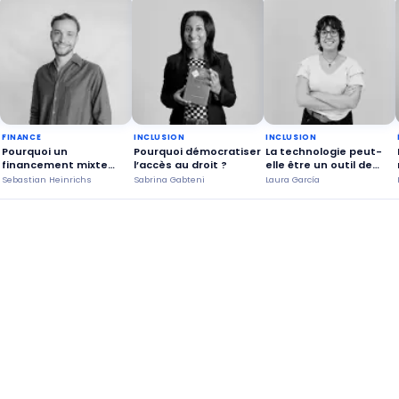
FINANCE
INCLUSION
INCLUSION
Pourquoi un
Pourquoi démocratiser
La technologie peut-
financement mixte
l’accès au droit ?
elle être un outil de
public et privé est-il
transformation
Sebastian Heinrichs
Sabrina Gabteni
Laura García
avantageux ?
sociale ?