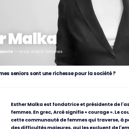
r Malka
idente
—
Arcé-Avenir femmes
mes seniors sont une richesse pour la société ?
Esther Malka est fondatrice et présidente de l'
femmes. En grec, Arcé signifie « courage ». Le co
cette communauté de femmes qui traverse, à par
des difficultés majeures, qui les excluent de l'emp