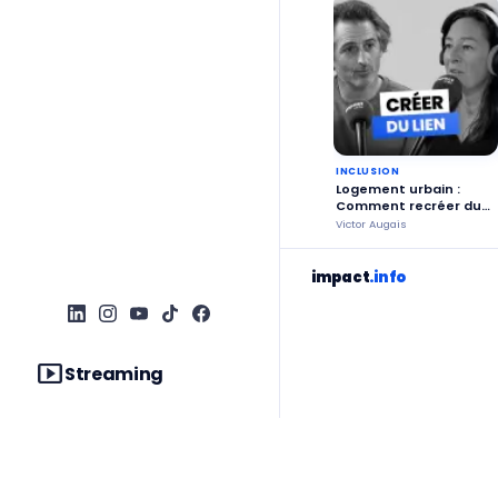
INCLUSION
Logement urbain :
Comment recréer du
lien social grâce à
Victor Augais
l’habitat partagé ?
impact
.info
smart_display
Streaming