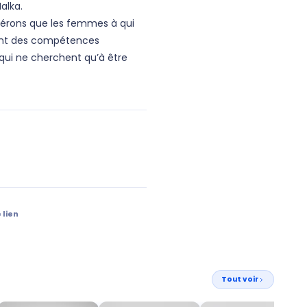
alka.
dérons que les femmes à qui
s ont des compétences
 qui ne cherchent qu’à être
 lien
Tout voir