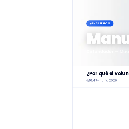
INCLUSIÓN
Manu
Cofundador
—
Maa
¿Por qué el volu
10:47
·
4 junio 2026