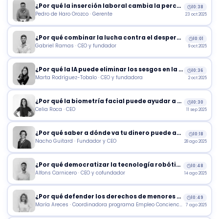
¿Por qué la inserción laboral cambia la percepción social de la discapacidad?
10:38
Pedro de Haro Orozco · Gerente
23 oct 2025
¿Por qué combinar la lucha contra el desperdicio y la inseguridad alimentaria?
10:01
Gabriel Ramas · CEO y fundador
9 oct 2025
¿Por qué la IA puede eliminar los sesgos en la selección de personal?
10:36
Marta Rodríguez-Tobalo · CEO y fundadora
2 oct 2025
¿Por qué la biometría facial puede ayudar a combatir la desigualdad?
10:30
Celia Roca · CEO
11 sep 2025
¿Por qué saber a dónde va tu dinero puede animarte a donar más?
10:18
Nacho Guitard · Fundador y CEO
28 ago 2025
¿Por qué democratizar la tecnología robótica puede tener impacto en la salud?
10:48
Alfons Carnicero · CEO y cofundador
14 ago 2025
¿Por qué defender los derechos de menores extranjeros puede tener un impacto en el sector empresarial?
10:49
María Areces · Coordinadora programa Empleo Conciencia
7 ago 2025