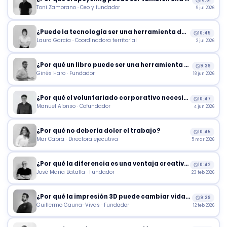
Toni Zamorano · Ceo y fundador
9 jul 2026
¿Puede la tecnología ser una herramienta de transformación social?
10:45
Laura García · Coordinadora territorial
2 jul 2026
¿Por qué un libro puede ser una herramienta de transformación social?
9:39
Ginés Haro · Fundador
18 jun 2026
¿Por qué el voluntariado corporativo necesita dejar de gestionarse en Excel?
10:47
Manuel Alonso · Cofundador
4 jun 2026
¿Por qué no debería doler el trabajo?
10:45
Mar Cabra · Directora ejecutiva
5 mar 2026
¿Por qué la diferencia es una ventaja creativa?
10:42
José María Batalla · Fundador
23 feb 2026
¿Por qué la impresión 3D puede cambiar vidas?
9:39
Guillermo Gauna-Vivas · Fundador
12 feb 2026