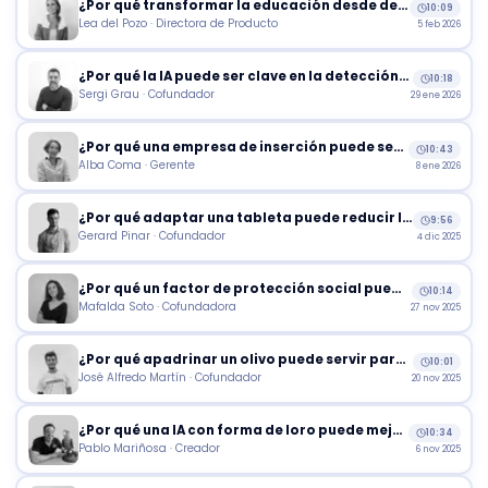
¿Por qué transformar la educación desde dentro?
10:09
Lea del Pozo · Directora de Producto
5 feb 2026
¿Por qué la IA puede ser clave en la detección de dificultades del aprendizaje?
10:18
Sergi Grau · Cofundador
29 ene 2026
¿Por qué una empresa de inserción puede ser un motor de economía circular?
10:43
Alba Coma · Gerente
8 ene 2026
¿Por qué adaptar una tableta puede reducir la brecha digital entre generaciones?
9:56
Gerard Pinar · Cofundador
4 dic 2025
¿Por qué un factor de protección social puede salvar vidas en África?
10:14
Mafalda Soto · Cofundadora
27 nov 2025
¿Por qué apadrinar un olivo puede servir para luchar contra el éxodo rural?
10:01
José Alfredo Martín · Cofundador
20 nov 2025
¿Por qué una IA con forma de loro puede mejorar la vida de los ancianos?
10:34
Pablo Mariñosa · Creador
6 nov 2025