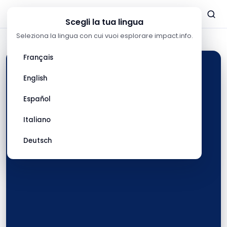
Ascolta
Ascolta
Ascolta
Ascolta
Ascolta
ora
ora
ora
ora
ora
Scegli la tua lingua
Seleziona la lingua con cui vuoi esplorare impact.info.
Français
English
Español
Italiano
Deutsch