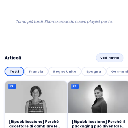
Torna più tardi. Stiamo creando nuove playlist per te.
Articoli
Vedi tutto
Tutti
Francia
Regno Unito
Spagna
German
FR
ES
[Ripubblicazione] Perché
[Ripubblicazione] Perché il
accettare di cambiare le
packaging può diventare