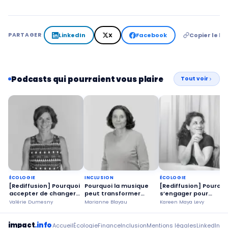
LinkedIn
X
Facebook
Copier le lie
PARTAGER
Podcasts qui pourraient vous plaire
Tout voir
ÉCOLOGIE
INCLUSION
ÉCOLOGIE
[Rediffusion] Pourquoi
Pourquoi la musique
[Rediffusion] Pourquo
accepter de changer
peut transformer
s’engager pour
ses habitudes ?
l’apprentissage à
prolonger la vie de
Valérie Dumesny
Marianne Blayau
Kareen Maya Levy
l’école ?
notre
électroménager ?
impact
.info
Accueil
Écologie
Finance
Inclusion
Mentions légales
LinkedIn