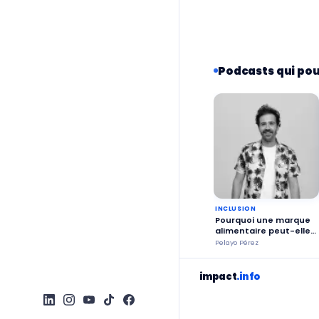
Podcasts qui pou
INCLUSION
Pourquoi une marque
alimentaire peut-elle
croître sans trahir ses
Pelayo Pérez
valeurs ?
impact
.info