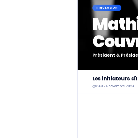
INCLUSION
Mathi
Couv
Président & Présid
Les initiateurs d
0:49
·
24 novembre 2023