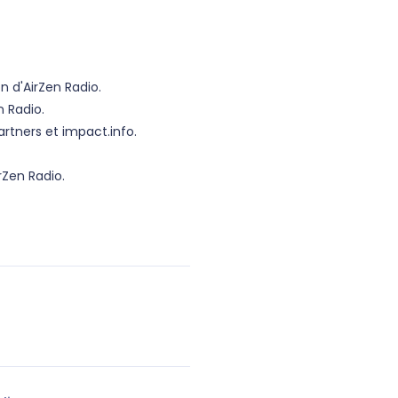
n d'AirZen Radio.
 Radio.
rtners et impact.info.
rZen Radio.