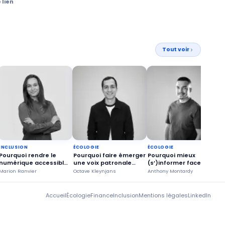
 lien
Tout voir
INCLUSION
ÉCOLOGIE
ÉCOLOGIE
Pourquoi rendre le
Pourquoi faire émerger
Pourquoi mieux
numérique accessible
une voix patronale
(s’)informer face aux
à tous ?
engagée ?
feux de forêt ?
Marion Ranvier
Octave Kleynjans
Anthony Montardy
M
Accueil
Écologie
Finance
Inclusion
Mentions légales
LinkedIn