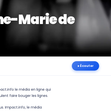
ne-Marie de
Écouter
act.info le média en ligne qui
ent faire bouger les lignes.
s. Impact.info, le média