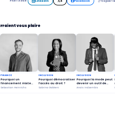
LinkedIn
X
Facebook
Copier le
PARTAGER
rraient vous plaire
FINANCE
INCLUSION
INCLUSION
Pourquoi un
Pourquoi démocratiser
Pourquoi la mode peut
financement mixte
l’accès au droit ?
devenir un outil de
public et privé est-il
confiance en soi ?
Sebastian Heinrichs
Sabrina Gabteni
Anaïs Indzembis
avantageux ?