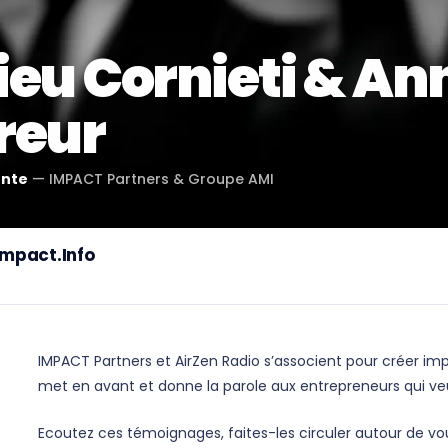
eu Cornieti & An
reur
ente
—
IMPACT Partners & Groupe AMI
'Impact.Info
IMPACT Partners et AirZen Radio s’associent pour créer imp
met en avant et donne la parole aux entrepreneurs qui veul
Ecoutez ces témoignages, faites-les circuler autour de vou