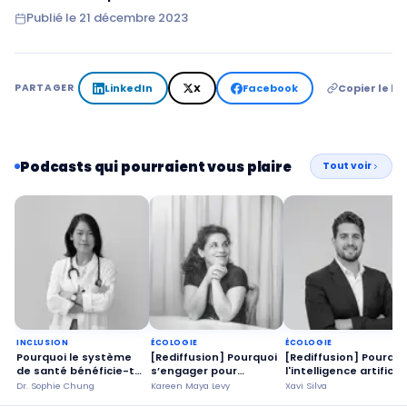
Publié le
21 décembre 2023
LinkedIn
X
Facebook
Copier le lie
PARTAGER
Podcasts qui pourraient vous plaire
Tout voir
INCLUSION
ÉCOLOGIE
ÉCOLOGIE
Pourquoi le système
[Rediffusion] Pourquoi
[Rediffusion] Pourquo
de santé bénéficie-t-il
s’engager pour
l'intelligence artificiel
de patients heureux ?
prolonger la vie de
peut aider les
Dr. Sophie Chung
Kareen Maya Levy
Xavi Silva
notre
agriculteurs à prendr