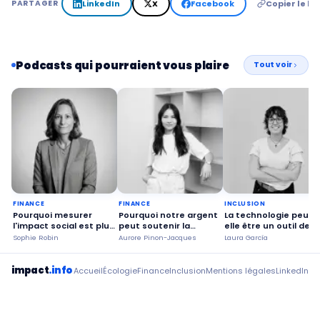
LinkedIn
X
Facebook
Copier le lie
PARTAGER
Podcasts qui pourraient vous plaire
Tout voir
FINANCE
FINANCE
INCLUSION
Pourquoi mesurer
Pourquoi notre argent
La technologie peut-
l'impact social est plus
peut soutenir la
elle être un outil de
urgent que jamais ?
transition écologique ?
transformation
Sophie Robin
Aurore Pinon-Jacques
Laura García
sociale ?
impact
.info
Accueil
Écologie
Finance
Inclusion
Mentions légales
LinkedIn