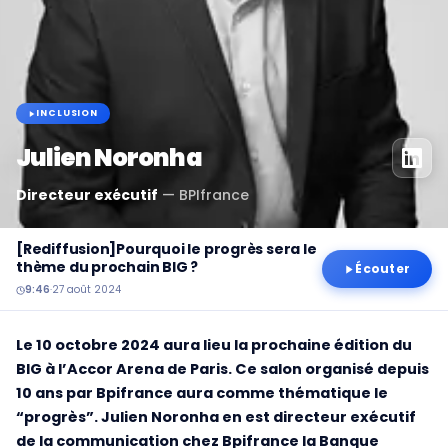
INCLUSION
Julien Noronha
Directeur exécutif
—
BPIfrance
[Rediffusion]Pourquoi le progrès sera le
thème du prochain BIG ?
Écouter
9:46
·
27 août 2024
Le 10 octobre 2024 aura lieu la prochaine édition du
BIG à l’Accor Arena de Paris. Ce salon organisé depuis
10 ans par Bpifrance aura comme thématique le
“progrès”. Julien Noronha en est directeur exécutif
de la communication chez Bpifrance la Banque