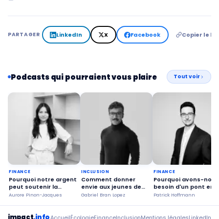
LinkedIn
X
Facebook
Copier le lie
PARTAGER
Podcasts qui pourraient vous plaire
Tout voir
FINANCE
INCLUSION
FINANCE
Pourquoi notre argent
Comment donner
Pourquoi avons-nous
peut soutenir la
envie aux jeunes de
besoin d'un pont ent
transition écologique ?
construire l'avenir ?
la société et le secte
Aurore Pinon-Jacques
Gabriel Bran Lopez
Patrick Hoffmann
privé ?
impact
.info
Accueil
Écologie
Finance
Inclusion
Mentions légales
LinkedIn