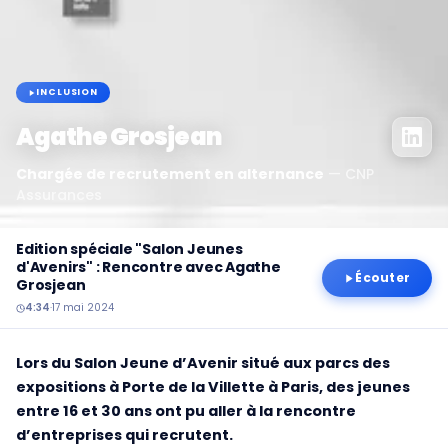
INCLUSION
Agathe Grosjean
Chargée de recrutement en alternance
—
CNP
Assurances
Edition spéciale "Salon Jeunes
d'Avenirs" : Rencontre avec Agathe
Écouter
Grosjean
4:34
·
17 mai 2024
Lors du Salon Jeune d’Avenir situé aux parcs des
expositions à Porte de la Villette à Paris, des jeunes
entre 16 et 30 ans ont pu aller à la rencontre
d’entreprises qui recrutent.