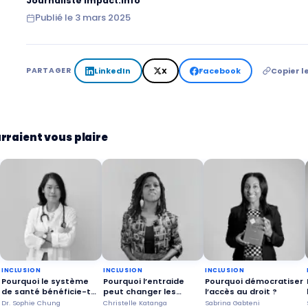
Journaliste impact.info
Publié le
3 mars 2025
LinkedIn
X
Facebook
Copier le
PARTAGER
rraient vous plaire
INCLUSION
INCLUSION
INCLUSION
Pourquoi le système
Pourquoi l’entraide
Pourquoi démocratiser
de santé bénéficie-t-il
peut changer les
l’accès au droit ?
de patients heureux ?
trajectoires ?
Dr. Sophie Chung
Christelle Katanga
Sabrina Gabteni