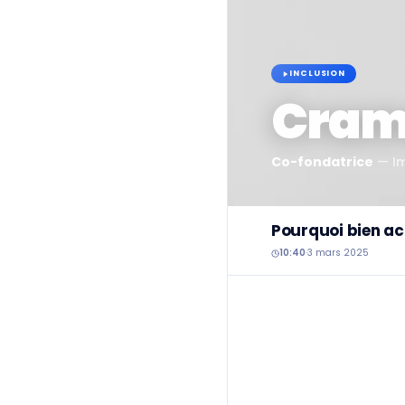
INCLUSION
Crama
Co-fondatrice
—
I
Pourquoi bien ac
10:40
·
3 mars 2025