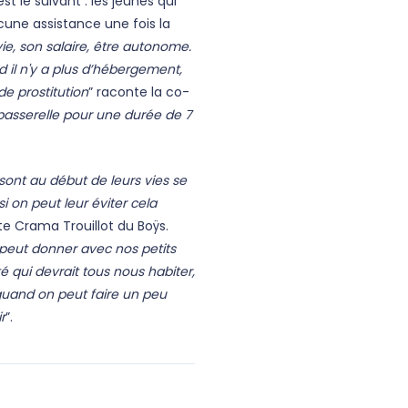
t le suivant : les jeunes qui
cune assistance une fois la
ie, son salaire, être autonome.
d il n'y a plus d’hébergement,
de prostitution
” raconte la co-
asserelle pour une durée de 7
sont au début de leurs vies se
i on peut leur éviter cela
iste Crama Trouillot du Boÿs.
 peut donner avec nos petits
té qui devrait tous nous habiter,
 quand on peut faire un peu
r
”.