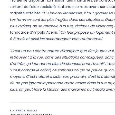
Troisième dispositif : La maison des marraines. Le constat es
sortent de l’aide sociale à l’enfance se retrouvent sans au
majorité atteinte. “
Du jour au lendemain, il faut gagner sa v
Les femmes sont les plus fragiles dans ces situations. Quan
plus d’aides, on se retrouve à la rue, victimes de violences, 
fondatrice d’Impala Avenir. "
On leur propose un logement p
à 8 mois et ainsi les accompagner vers l’autonomie
."
“
C’est un peu contre nature d’imaginer que des jeunes qui 
retrouvent à la rue, dans des situations compliquées, donc s
d'entrée, ça leur donne plus de chances pour l’avenir
”, ins
“
C’est comme le colibri, ce sont des coups de pouce qu’on
moyens. C’est naturel d’aider son prochain, c’est la fraterni
de ne pas ignorer la personne qu’on croise dans la rue et,
plus, on peut faire la Maison des marraines ou Impala aveni
FLORENCE JAILLET