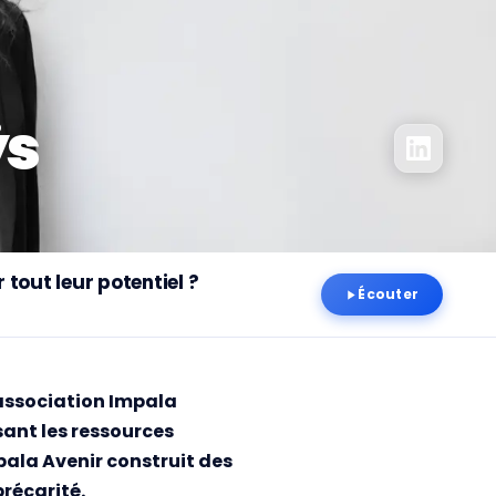
ÿs
tout leur potentiel ?
Écouter
’association Impala
sant les ressources
mpala Avenir construit des
précarité.