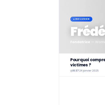
INCLUSION
Frédé
Fondatrice
—
Women
Pourquoi compren
victimes ?
10:37
·
24 janvier 2025