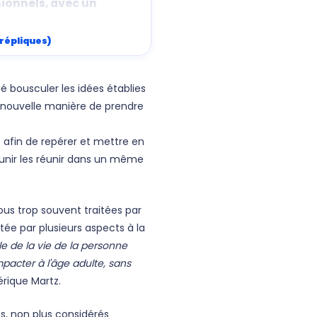
sionnels, avec un
 répliques)
sbourg.
é bousculer les idées établies
e nouvelle manière de prendre
és afin de repérer et mettre en
unir les réunir dans un même
ous trop souvent traitées par
ée par plusieurs aspects à la
le de la vie de la personne
pacter à l'âge adulte, sans
dérique Martz.
ts, non plus considérés