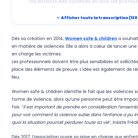
les enfants des victimes et tous les profes
travail tout particulier en milieu
expand_more
Afficher toute la transcription (139
rural.
Je suis Frédérique Martz, je suis née à Stra
Dès sa création en 2014,
Women safe & children
a souhait
en matière de violences. Elle a alors à cœur de lancer un
en charge les victimes.
Les professionnels doivent être plus sensibilisés et sollicit
place des éléments de preuve. L’idée est également de ré
lieu.
Women safe & children identifie le fait que les violences s
forme de violence, alors qu’une personne peut être impact
fois. “
Il est important de prendre en considération l’ensemb
pour voir comment la violence subie dans l’enfance a pu im
quoi la situation pourrait perdurer toute sa vie
”, insiste Fré
Dès 2017, l’association ouvre sa prise en charge aux enfan