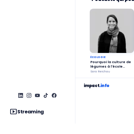
ÉCOLOGIE
Pourquoi la culture de
légumes à l'école
rend-elle la société
Sara Reichau
plus durable ?
impact
.info
smart_display
Streaming