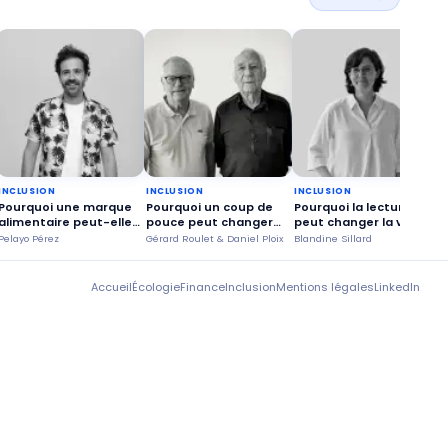
INCLUSION
INCLUSION
INCLUSION
Pourquoi une marque
Pourquoi un coup de
Pourquoi la lecture
alimentaire peut-elle
pouce peut changer
peut changer la vie
croître sans trahir ses
des trajectoires de
des seniors ?
t
Pelayo Pérez
Gérard Roulet & Daniel Ploix
Blandine Sillard
C
valeurs ?
vie ?
Accueil
Écologie
Finance
Inclusion
Mentions légales
LinkedIn