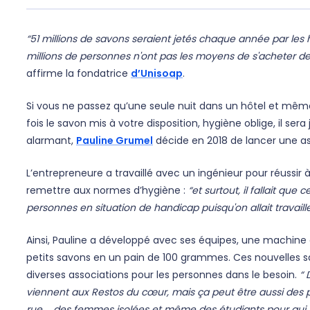
“51 millions de savons seraient jetés chaque année par les h
millions de personnes n'ont pas les moyens de s'acheter de
affirme la fondatrice
d’Unisoap
.
Si vous ne passez qu’une seule nuit dans un hôtel et même 
fois le savon mis à votre disposition, hygiène oblige, il ser
alarmant,
Pauline Grumel
décide en 2018 de lancer une as
L’entrepreneure a travaillé avec un ingénieur pour réussir 
remettre aux normes d’hygiène :
“et surtout, il fallait que
personnes en situation de handicap puisqu'on allait travail
Ainsi, Pauline a développé avec ses équipes, une machine
petits savons en un pain de 100 grammes. Ces nouvelles s
diverses associations pour les personnes dans le besoin.
“ 
viennent aux Restos du cœur, mais ça peut être aussi des 
rue … des femmes isolées et même des étudiants pour qui la