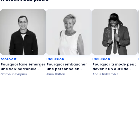
ÉCOLOGIE
INCLUSION
INCLUSION
Pourquoi faire émerger
Pourquoi embaucher
Pourquoi la mode peut
une voix patronale
une personne en
devenir un outil de
engagée ?
situation de
confiance en soi ?
Octave Kleynjans
Jane Hatton
Anaïs Indzembis
handicap ?