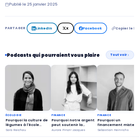
Publié le
25 janvier 2025
LinkedIn
X
Facebook
Copier le lie
PARTAGER
Podcasts qui pourraient vous plaire
Tout voir
ÉCOLOGIE
FINANCE
FINANCE
Pourquoi la culture de
Pourquoi notre argent
Pourquoi un
légumes à l'école
peut soutenir la
financement mixte
rend-elle la société
transition écologique ?
public et privé est-il
Sara Reichau
Aurore Pinon-Jacques
Sebastian Heinrichs
plus durable ?
avantageux ?