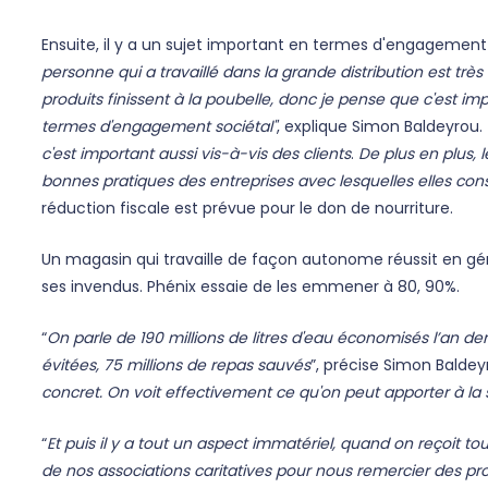
Ensuite, il y a un sujet important en termes d'engagement 
personne qui a travaillé dans la grande distribution est très
produits finissent à la poubelle, donc je pense que c'est im
termes d'engagement sociétal"
, explique Simon Baldeyrou.
c'est important aussi vis-à-vis des clients
.
De plus en plus, l
bonnes pratiques des entreprises avec lesquelles elles c
réduction fiscale est prévue pour le don de nourriture.
Un magasin qui travaille de façon autonome réussit en gén
ses invendus. Phénix essaie de les emmener à 80, 90%.
“
On parle de 190 millions de litres d'eau économisés l’an de
évitées, 75 millions de repas sauvés
”, précise Simon Baldeyr
concret. On voit effectivement ce qu'on peut apporter à la 
“
Et puis il y a tout un aspect immatériel, quand on reçoit t
de nos associations caritatives pour nous remercier des prod