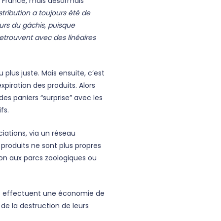
n France, mais désormais
stribution a toujours été de
ours du gâchis, puisque
retrouvent avec des linéaires
plus juste. Mais ensuite, c’est
xpiration des produits. Alors
s paniers “surprise” avec les
fs.
ations, via un réseau
 produits ne sont plus propres
don aux parcs zoologiques ou
ils effectuent une économie de
i de la destruction de leurs