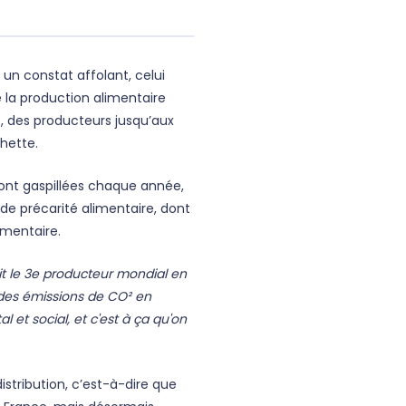
un constat affolant, celui
e la production alimentaire
e, des producteurs jusqu’aux
chette.
 sont gaspillées chaque année,
 de précarité alimentaire, dont
limentaire.
erait le 3e producteur mondial en
des émissions de CO² en
 et social, et c'est à ça qu'on
distribution, c’est-à-dire que