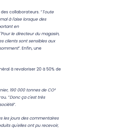
des collaborateurs. “
Toute
 mal à l'aise lorsque des
portant en
"Pour le directeur du magasin,
es clients sont sensibles aux
onsomment
”. Enfin, une
éral à revaloriser 20 à 50% de
rnier, 190 000 tonnes de CO²
ou. “
Donc ça c'est très
société
”.
ous les jours des commentaires
uits qu'elles ont pu recevoir,