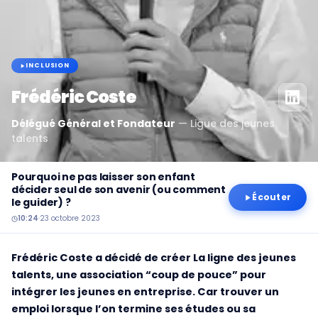
INCLUSION
Frédéric Coste
Délégué Général et Fondateur
—
Ligue des jeunes
talents
Pourquoi ne pas laisser son enfant
décider seul de son avenir (ou comment
Écouter
le guider) ?
10:24
·
23 octobre 2023
Frédéric Coste a décidé de créer La ligne des jeunes
talents, une association “coup de pouce” pour
intégrer les jeunes en entreprise. Car trouver un
emploi lorsque l’on termine ses études ou sa