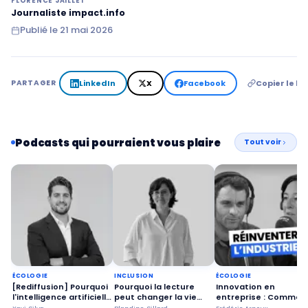
FLORENCE JAILLET
Journaliste impact.info
Publié le
21 mai 2026
LinkedIn
X
Facebook
Copier le lie
PARTAGER
Podcasts qui pourraient vous plaire
Tout voir
ÉCOLOGIE
INCLUSION
ÉCOLOGIE
[Rediffusion] Pourquoi
Pourquoi la lecture
Innovation en
l'intelligence artificielle
peut changer la vie
entreprise : Commen
peut aider les
des seniors ?
remettre les