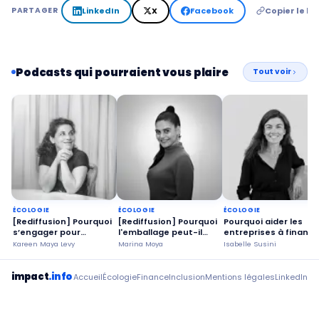
LinkedIn
X
Facebook
Copier le lie
PARTAGER
Podcasts qui pourraient vous plaire
Tout voir
ÉCOLOGIE
ÉCOLOGIE
ÉCOLOGIE
[Rediffusion] Pourquoi
[Rediffusion] Pourquoi
Pourquoi aider les
s’engager pour
l'emballage peut-il
entreprises à finance
prolonger la vie de
devenir un outil
la cause
Kareen Maya Levy
Marina Moya
Isabelle Susini
notre
d'impact social ?
environnementale ?
électroménager ?
impact
.info
Accueil
Écologie
Finance
Inclusion
Mentions légales
LinkedIn