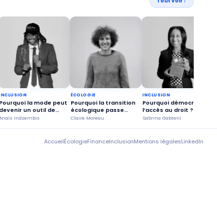
Tout voir
INCLUSION
ÉCOLOGIE
INCLUSION
Pourquoi la mode peut
Pourquoi la transition
Pourquoi démocratiser
devenir un outil de
écologique passe
l’accès au droit ?
confiance en soi ?
aussi par la justice
c
Anaïs Indzembis
Claire Moreau
Sabrina Gabteni
P
sociale ?
Accueil
Écologie
Finance
Inclusion
Mentions légales
LinkedIn