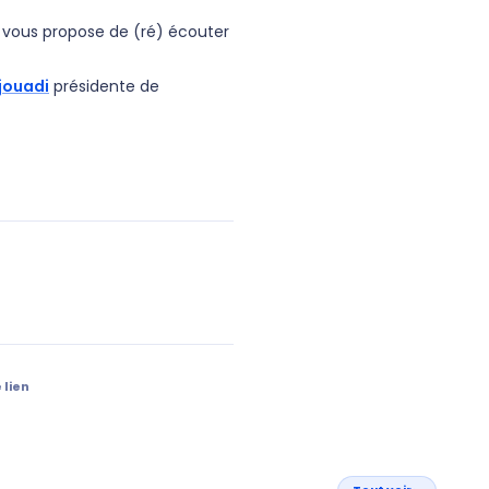
fo vous propose de (ré) écouter
jouadi
présidente de
 lien