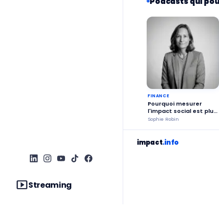
Podcasts qui pou
FINANCE
Pourquoi mesurer
l'impact social est plus
urgent que jamais ?
Sophie Robin
impact
.info
smart_display
Streaming