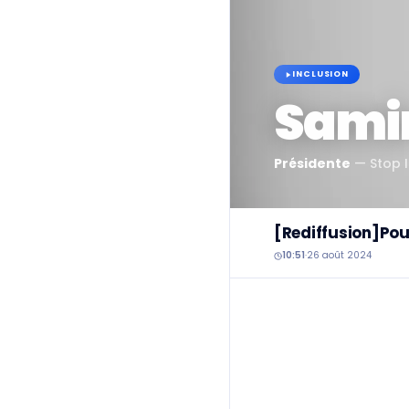
INCLUSION
Samir
Présidente
—
Stop I
[Rediffusion]Pour
10:51
·
26 août 2024