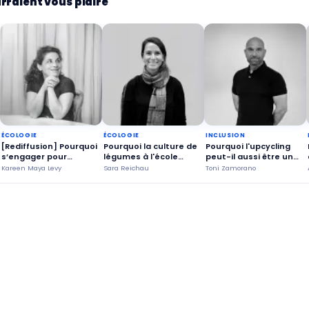
rraient vous plaire
ÉCOLOGIE
ÉCOLOGIE
INCLUSION
[Rediffusion] Pourquoi
Pourquoi la culture de
Pourquoi l'upcycling
s’engager pour
légumes à l'école
peut-il aussi être un
prolonger la vie de
rend-elle la société
outil d'insertion
Kareen Maya Levy
Sara Reichau
Toni Zamorano
notre
plus durable ?
professionnelle ?
électroménager ?