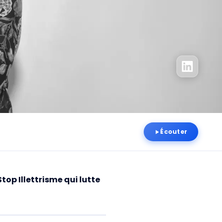
Écouter
top Illettrisme qui lutte