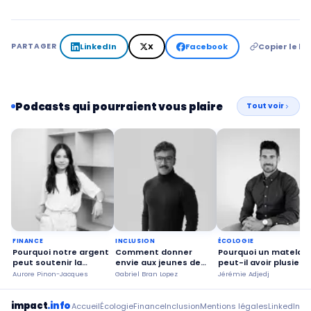
LinkedIn
X
Facebook
Copier le lie
PARTAGER
Podcasts qui pourraient vous plaire
Tout voir
FINANCE
INCLUSION
ÉCOLOGIE
Pourquoi notre argent
Comment donner
Pourquoi un matelas
peut soutenir la
envie aux jeunes de
peut-il avoir plusieur
transition écologique ?
construire l'avenir ?
vies ?
Aurore Pinon-Jacques
Gabriel Bran Lopez
Jérémie Adjedj
impact
.info
Accueil
Écologie
Finance
Inclusion
Mentions légales
LinkedIn