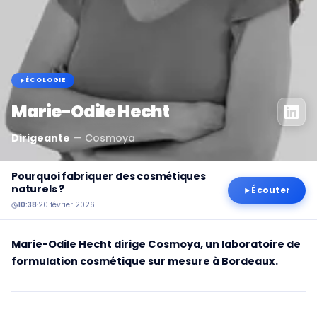
ÉCOLOGIE
Marie-Odile Hecht
Dirigeante
—
Cosmoya
Pourquoi fabriquer des cosmétiques
naturels ?
Écouter
10:38
·
20 février 2026
Marie-Odile Hecht dirige Cosmoya, un laboratoire de
formulation cosmétique sur mesure à Bordeaux.