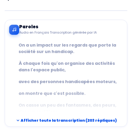
Paroles
Audio en Français
·
Transcription générée par IA
On a un impact sur les regards que porte la
société sur un handicap.
À chaque fois qu'on organise des activités
dans l'espace public,
avec des personnes handicapées moteurs,
on montre que c'est possible.
On casse un peu des fantasmes, des peurs,
des superstitions
expand_more
Afficher toute la transcription (203 répliques)
des uns et des autres par le concret.