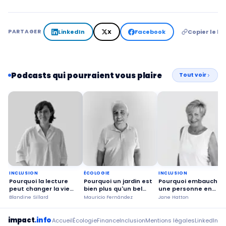
LinkedIn
X
Facebook
Copier le lie
PARTAGER
Podcasts qui pourraient vous plaire
Tout voir
INCLUSION
ÉCOLOGIE
INCLUSION
Pourquoi la lecture
Pourquoi un jardin est
Pourquoi embaucher
peut changer la vie
bien plus qu'un bel
une personne en
des seniors ?
espace ?
situation de
Blandine Sillard
Mauricio Fernández
Jane Hatton
handicap ?
impact
.info
Accueil
Écologie
Finance
Inclusion
Mentions légales
LinkedIn