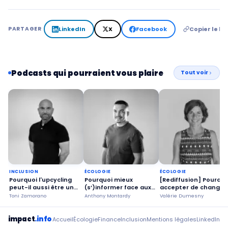
LinkedIn
X
Facebook
Copier le lie
PARTAGER
Podcasts qui pourraient vous plaire
Tout voir
INCLUSION
ÉCOLOGIE
ÉCOLOGIE
Pourquoi l'upcycling
Pourquoi mieux
[Rediffusion] Pourquo
peut-il aussi être un
(s’)informer face aux
accepter de changer
outil d'insertion
feux de forêt ?
ses habitudes ?
Toni Zamorano
Anthony Montardy
Valérie Dumesny
professionnelle ?
impact
.info
Accueil
Écologie
Finance
Inclusion
Mentions légales
LinkedIn