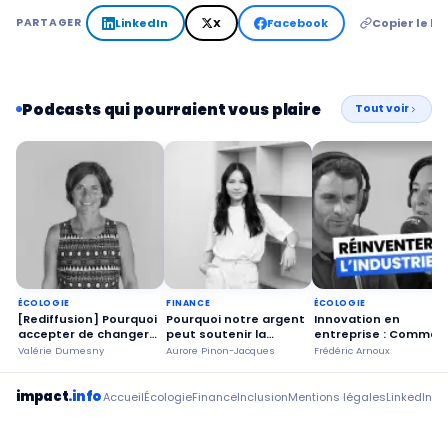
LinkedIn
X
Facebook
Copier le lie
PARTAGER
Podcasts qui pourraient vous plaire
Tout voir
ÉCOLOGIE
FINANCE
ÉCOLOGIE
[Rediffusion] Pourquoi
Pourquoi notre argent
Innovation en
accepter de changer
peut soutenir la
entreprise : Commen
ses habitudes ?
transition écologique ?
remettre les
Valérie Dumesny
Aurore Pinon-Jacques
Frédéric Arnoux
ingénieurs au cœur d
futur industriel ?
impact
.info
Accueil
Écologie
Finance
Inclusion
Mentions légales
LinkedIn