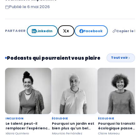
Publié le
6 mai 2026
LinkedIn
X
Facebook
Copier le lie
PARTAGER
Podcasts qui pourraient vous plaire
Tout voir
INCLUSION
ÉCOLOGIE
ÉCOLOGIE
Le talent peut-il
Pourquoi un jardin est
Pourquoi la transition
remplacer l'expérience
bien plus qu'un bel
écologique passe
sur le marché du
espace ?
aussi par la justice
Idaira Quintero
Mauricio Fernández
Claire Moreau
travail ?
sociale ?