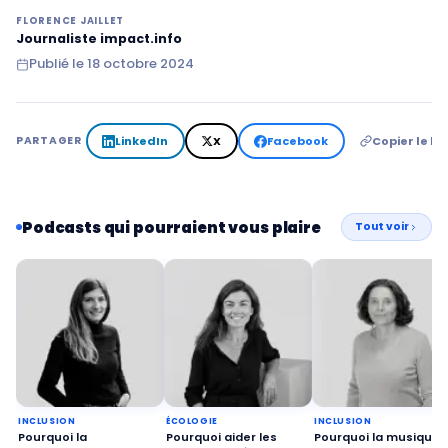
FLORENCE JAILLET
Journaliste impact.info
Publié le
18 octobre 2024
LinkedIn
X
Facebook
Copier le lie
PARTAGER
Podcasts qui pourraient vous plaire
Tout voir
INCLUSION
ÉCOLOGIE
INCLUSION
Pourquoi la
Pourquoi aider les
Pourquoi la musique