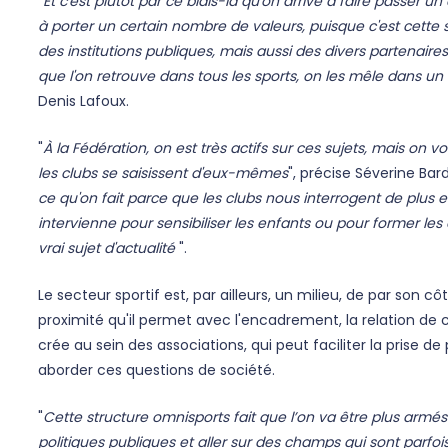
“
Et c'est plutôt par ce biais-là qu'on arrive à faire passer
à porter un certain nombre de valeurs, puisque c'est cette st
des institutions publiques, mais aussi des divers partenaires
que l'on retrouve dans tous les sports, on les mêle dans un
Denis Lafoux.
"
À la Fédération, on est très actifs sur ces sujets, mais on v
les clubs se saisissent d'eux-mêmes
", précise Séverine Bar
ce qu'on fait parce que les clubs nous interrogent de plus 
intervienne pour sensibiliser les enfants ou pour former les
vrai sujet d'actualité
".
Le secteur sportif est, par ailleurs, un milieu, de par son cô
proximité qu'il permet avec l'encadrement, la relation de 
crée au sein des associations, qui peut faciliter la prise d
aborder ces questions de société.
"
Cette structure omnisports fait que l’on va être plus armé
politiques publiques et aller sur des champs qui sont parfo