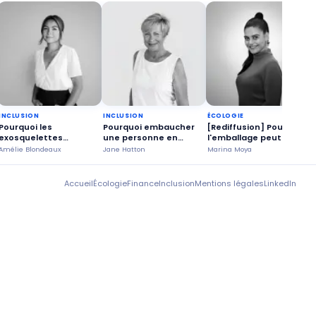
INCLUSION
INCLUSION
ÉCOLOGIE
Pourquoi les
Pourquoi embaucher
[Rediffusion] Pourquoi
exosquelettes
une personne en
l'emballage peut-il
peuvent améliorer nos
situation de
devenir un outil
Amélie Blondeaux
Jane Hatton
Marina Moya
D
conditions de travail ?
handicap ?
d'impact social ?
Accueil
Écologie
Finance
Inclusion
Mentions légales
LinkedIn