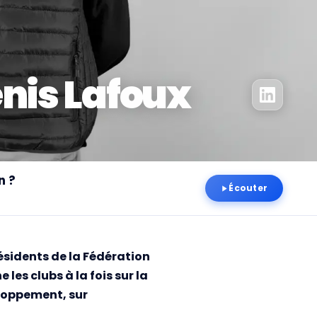
nis Lafoux
n ?
Écouter
ésidents de la Fédération
es clubs à la fois sur la
eloppement, sur