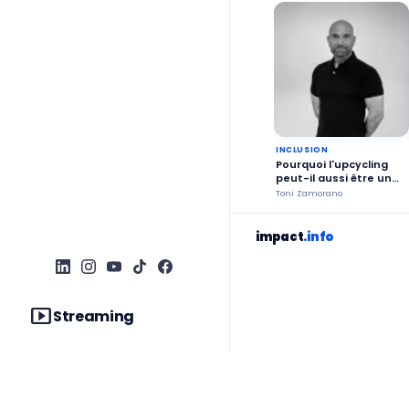
INCLUSION
Pourquoi l'upcycling
peut-il aussi être un
outil d'insertion
Toni Zamorano
professionnelle ?
impact
.info
smart_display
Streaming