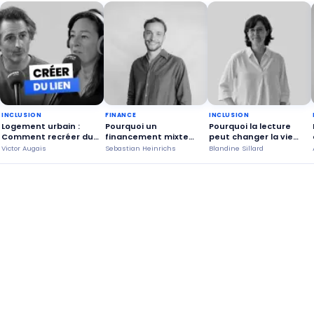
INCLUSION
FINANCE
INCLUSION
Logement urbain :
Pourquoi un
Pourquoi la lecture
Comment recréer du
financement mixte
peut changer la vie
lien social grâce à
public et privé est-il
des seniors ?
Victor Augais
Sebastian Heinrichs
Blandine Sillard
l’habitat partagé ?
avantageux ?