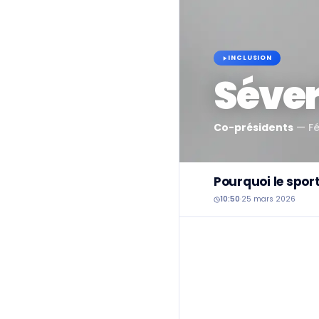
INCLUSION
Séver
Co-présidents
—
F
Pourquoi le sport
10:50
·
25 mars 2026