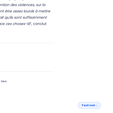
ention des violences, sur la
ent être assez lourds à mettre
ait qu'ils sont suffisamment
lace ces choses-là
”, conclut
 lien
Tout voir