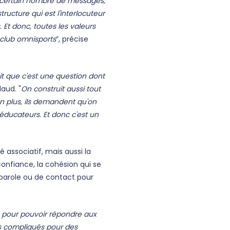
 un certain nombre de messages,
ructure qui est l'interlocuteur
. Et donc, toutes les valeurs
 club omnisports
”, précise
oit que c'est une question dont
daud. "
On construit aussi tout
en plus, ils demandent qu'on
 éducateurs. Et donc c'est un
té associatif, mais aussi la
confiance, la cohésion qui se
e parole ou de contact pour
s pour pouvoir répondre aux
is compliqués pour des