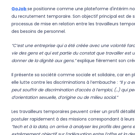
GoJob
se positionne comme une plateforme d'intérim no
du recrutement temporaire. Son objectif principal est de si
processus de mise en relation entre les travailleurs tempor
des besoins de personnel.
“C’est une entreprise qui a été créée avec une volonté faro
vie des gens et qui est partie du constat que travailler est
donner de la dignité aux gens.”
explique fièrement son cré
Il présente sa société comme sociale et solidaire, car en pl
elle lutte contre les discriminations à l’embauche :
“Il y a
peut souffrir de discrimination d’accès à l’emploi, (…) qui p
d’orientation sexuelle, d’origine ou de milieu social.”
Les travailleurs temporaires peuvent créer un profil détaillé,
postuler rapidement à des missions correspondant à leur
“tech et à la data, on arrive à analyser les profils des gens
extrêmement objectif sur l’adéquation entre l’offre et la d