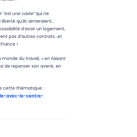
I
“est une caste”
qui ne
liberté qu’ils aimeraient...
ossibilité d’avoir un logement,
rent pas d’autres contrats…et
France !
u monde du travail,
« en faisant
i de repenser son avenir
,
en
e cette thématique :
ale-avec-le-centre-