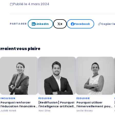
Publié le
4 mars 2024
LinkedIn
X
Facebook
Copier le
PARTAGER
rraient vous plaire
INCLUSION
ÉCOLOGIE
ÉCOLOGIE
Pourquoi renforcer
[Rediffusion] Pourquoi
Pourquoi utiliser
l’éducation financière
l'intelligence artificielle
l’émerveillement pour
dès l’enfance ?
peut aider les
protéger l’océan ?
Julidé Ninek
Xavi Silva
Leslie Bissey
agriculteurs à prendre