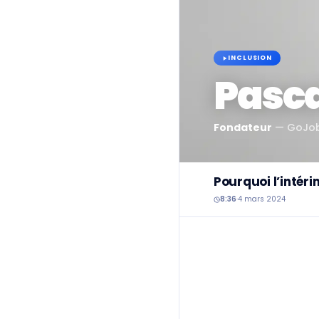
INCLUSION
Pasca
Fondateur
—
GoJo
Pourquoi l’intéri
8:36
·
4 mars 2024