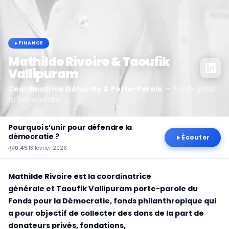
FINANCE
Mathilde Rivoire & Taoufik
Vallipuram
Coordinatrice Générale & Porte-Parole
—
Fonds pour
la Démocratie
Pourquoi s’unir pour défendre la
démocratie ?
Écouter
10:45
·
13 février 2026
Mathilde Rivoire est la coordinatrice
générale et Taoufik Vallipuram porte-parole du
Fonds pour la Démocratie, fonds philanthropique qui
a pour objectif de collecter des dons de la part de
donateurs privés, fondations,