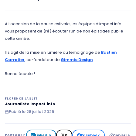
A l’occasion de la pause estivale, les équipes d’impact.info
vous proposent de (ré) écouter l’un de nos épisodes publié
cette année.
Il s’agit de la mise en lumière du témoignage de
Bastien
Carretier
, co-fondateur de
Gimmic Design
.
Bonne écoute !
FLORENCE JAILLET
Journaliste impact.info
Publié le
28 juillet 2025
LinkedIn
X
Facebook
Copier le lie
PARTAGER